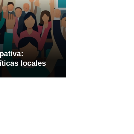
pativa:
íticas locales