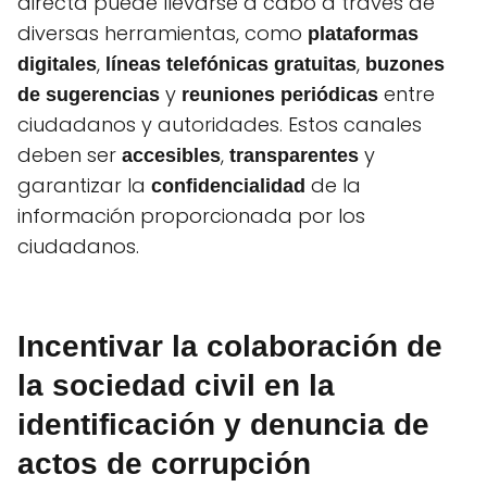
directa puede llevarse a cabo a través de
diversas herramientas, como
plataformas
,
,
digitales
líneas telefónicas gratuitas
buzones
y
entre
de sugerencias
reuniones periódicas
ciudadanos y autoridades. Estos canales
deben ser
,
y
accesibles
transparentes
garantizar la
de la
confidencialidad
información proporcionada por los
ciudadanos.
Incentivar la colaboración de
la sociedad civil en la
identificación y denuncia de
actos de corrupción