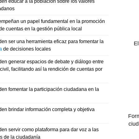
n educar a la población sobre los valores
dadanos
empeñan un papel fundamental en la promoción
 de cuentas en la gestión pública local
n ser una herramienta eficaz para fomentar la
El
a
de decisiones locales
en generar espacios de debate y diálogo entre
civil, facilitando así la rendición de cuentas por
n fomentar la participación ciudadana en la
n brindar información completa y objetiva
Form
ciud
n servir como plataforma para dar voz a las
as de la ciudadanía