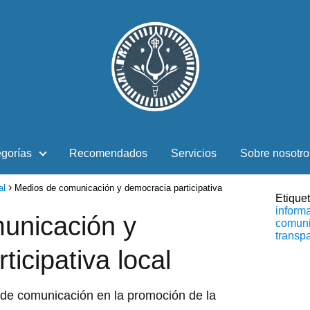
gorías
Recomendados
Servicios
Sobre nosotro
al
Medios de comunicación y democracia participativa
Etique
informa
unicación y
comuni
transpa
icipativa local
 de comunicación en la promoción de la