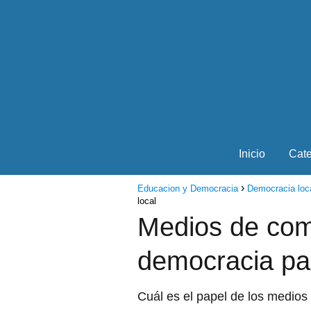
Inicio
Cate
Educacion y Democracia
Democracia loc
local
Medios de com
democracia part
Cuál es el papel de los medios