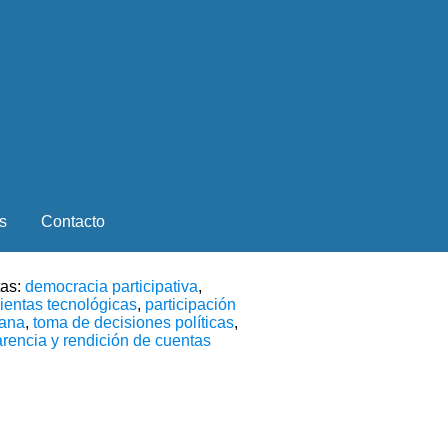
s
Contacto
tas:
democracia participativa
,
ientas tecnológicas
,
participación
ana
,
toma de decisiones políticas
,
arencia y rendición de cuentas