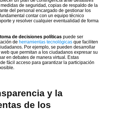
blecer un plan de contingencia ante desastres
r medidas de seguridad, copias de respaldo de la
tante del personal encargado de gestionar los
fundamental contar con un equipo técnico
porte y resolver cualquier eventualidad de forma
 toma de decisiones políticas
puede ser
ntación de
herramientas tecnológicas
que faciliten
 ciudadanos. Por ejemplo, se pueden desarrollar
s web que permitan a los ciudadanos expresar su
ipar en debates de manera virtual. Estas
de fácil acceso para garantizar la participación
osible.
nsparencia y la
entas de los