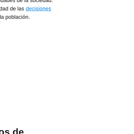
idades de la sociedad.
idad de las
decisiones
 la población.
os de