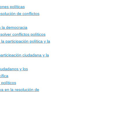
ones políticas
olución de conflictos
n la democracia
lver conflictos políticos
 participación política y la
rticipación ciudadana y la
iudadanos y los
ífica
 políticos
va en la resolución de