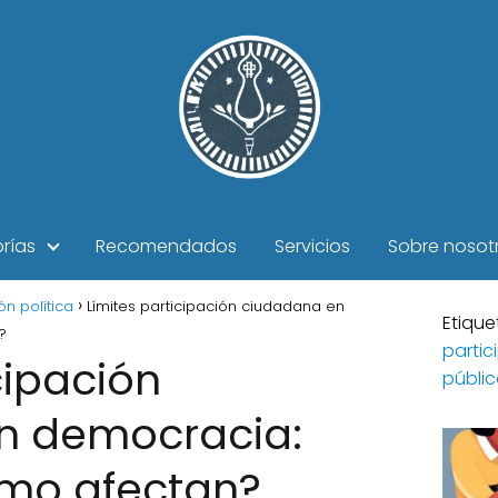
rías
Recomendados
Servicios
Sobre nosot
ón política
Límites participación ciudadana en
Etique
?
parti
cipación
públi
n democracia:
ómo afectan?