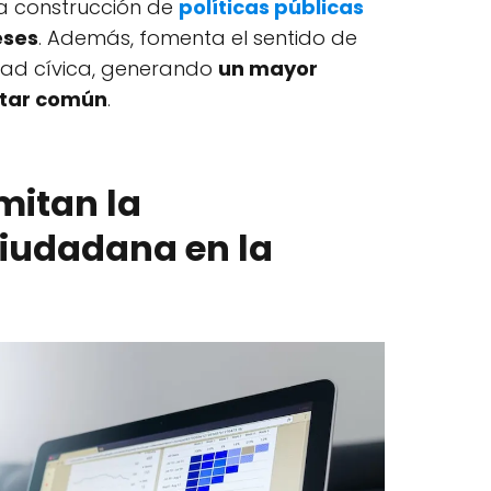
la construcción de
políticas públicas
eses
. Además, fomenta el sentido de
dad cívica, generando
un mayor
star común
.
mitan la
ciudadana en la