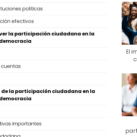
ituciones políticas
ación efectivos
er la participación ciudadana en la
democracia
El 
c
e cuentas
 de la participación ciudadana en la
democracia
tivas importantes
par
ciudadana