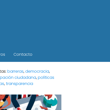
ros
Contacto
tas:
barreras
,
democracia
,
cipación ciudadana
,
políticas
cas
,
transparencia