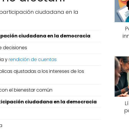
a participación ciudadana en la
P
in
cipación ciudadana en la democracia
e decisiones
ia y
rendición de cuentas
licas ajustadas a los intereses de los
con el bienestar común
rticipación ciudadana en la democracia
L
p
a